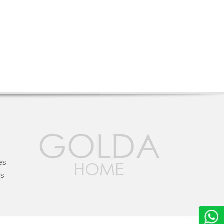
es
os